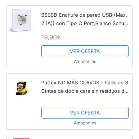
BSEED Enchufe de pared USB((Max.
2.1A)) con Tipo C Port,Blanco Schuko
Enchufe Simple,toma de corriente
19,90€
con 2 x cargadores USB y Typ C
adecuado para...
VER OFERTA
Amazon.es
Pattex NO MÁS CLAVOS - Pack de 3
Cintas de doble cara sin residuos de
1,5 metros cada una. Cinta
Multisuperficie para Pegar sin hacer
VER OFERTA
Agujeros. Color Blanco
Amazon.es