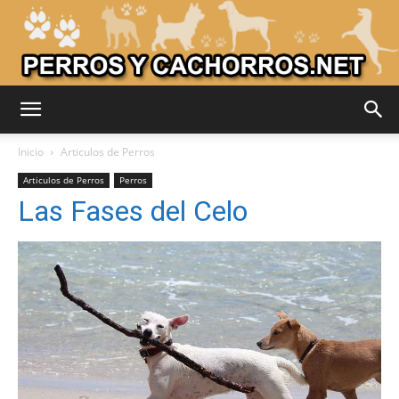
Adiestrar
Inicio
Articulos de Perros
Articulos de Perros
Perros
Las Fases del Celo
Perros
–
Razas