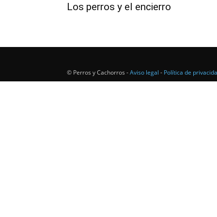
Los perros y el encierro
© Perros y Cachorros -
Aviso legal
-
Política de privacid