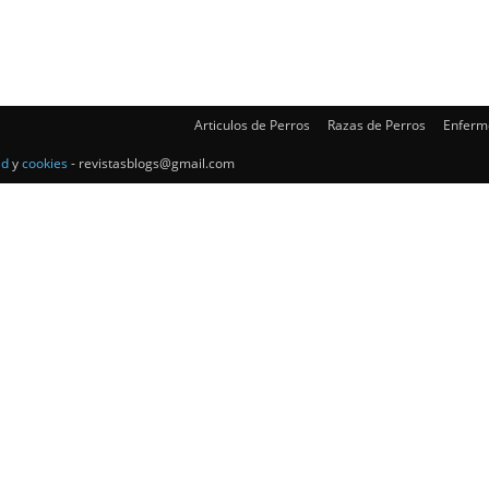
–
Articulos de Perros
Razas de Perros
Enferm
Razas
ad
y
cookies
- revistasblogs@gmail.com
de
Perros