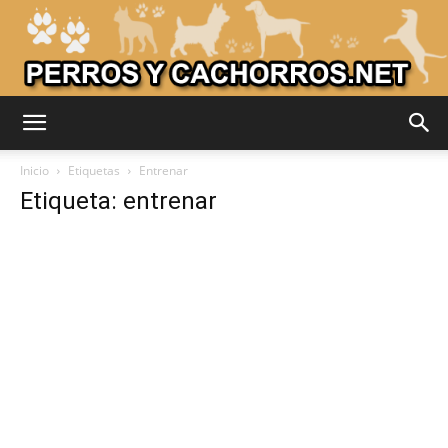
Adiestrar
Inicio
Etiquetas
Entrenar
Etiqueta: entrenar
Perros
–
Razas