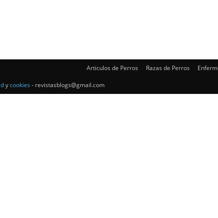
–
Razas
Articulos de Perros
Razas de Perros
Enferm
ad
y
cookies
- revistasblogs@gmail.com
de
Perros