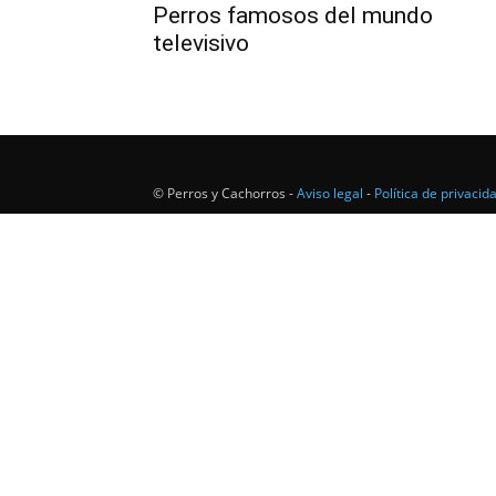
Perros famosos del mundo
televisivo
© Perros y Cachorros -
Aviso legal
-
Política de privacid