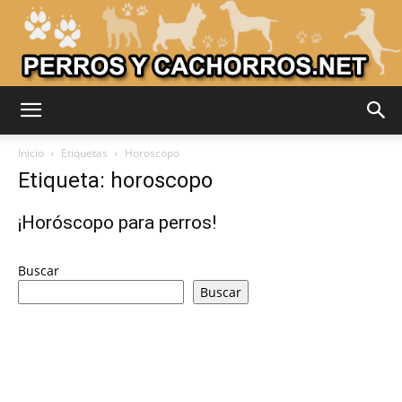
Adiestrar
Inicio
Etiquetas
Horoscopo
Etiqueta: horoscopo
Perros
¡Horóscopo para perros!
Buscar
–
Buscar
Razas