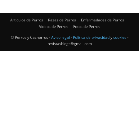
de
Articulos de Perros
Razas de Perros
Enfermedades de Perros
Videos de Perros
Fotos de Perros
© Perros y Cachorros -
Aviso legal
-
Política de privacidad
y
cookies
-
revistasblogs@gmail.com
Perros
–
Fotos
de