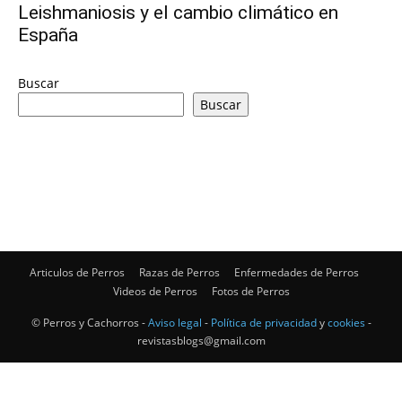
Leishmaniosis y el cambio climático en
España
de
Buscar
Buscar
Perros
–
Articulos de Perros
Razas de Perros
Enfermedades de Perros
Fotos
Videos de Perros
Fotos de Perros
© Perros y Cachorros -
Aviso legal
-
Política de privacidad
y
cookies
-
revistasblogs@gmail.com
de