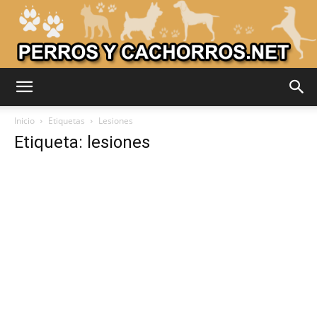
Adiestrar
Inicio
Etiquetas
Lesiones
Etiqueta: lesiones
Perros
–
Razas