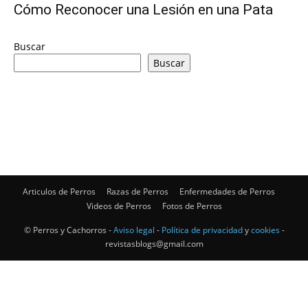
Cómo Reconocer una Lesión en una Pata
de
Buscar
Buscar
Perros
–
Articulos de Perros
Razas de Perros
Enfermedades de Perros
Videos de Perros
Fotos de Perros
Fotos
© Perros y Cachorros -
Aviso legal
-
Política de privacidad
y
cookies
-
revistasblogs@gmail.com
de