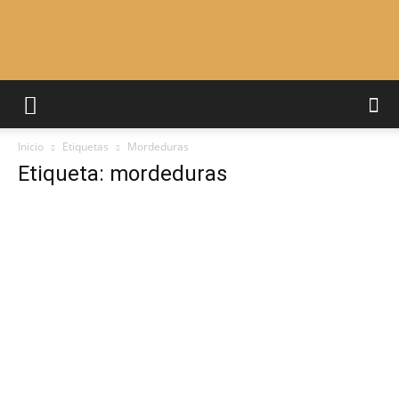
Adiestrar
Inicio
Etiquetas
Mordeduras
Perros
Etiqueta: mordeduras
–
Razas