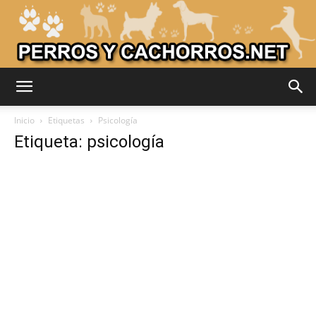
Adiestrar
Inicio
Etiquetas
Psicología
Etiqueta: psicología
Perros
–
Razas