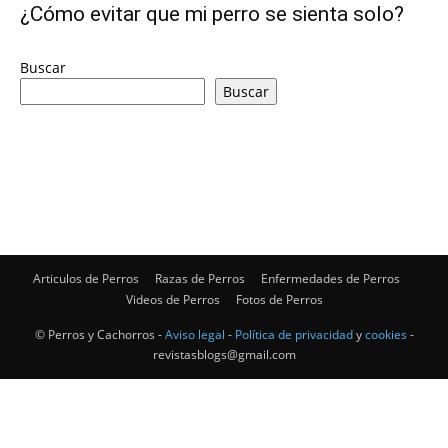
¿Cómo evitar que mi perro se sienta solo?
de
Buscar
Buscar
Perros
–
Articulos de Perros
Razas de Perros
Enfermedades de Perros
Videos de Perros
Fotos de Perros
Fotos
© Perros y Cachorros -
Aviso legal
-
Política de privacidad
y
cookies
-
revistasblogs@gmail.com
de