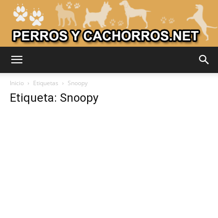
Adiestrar
Inicio
Etiquetas
Snoopy
Etiqueta: Snoopy
Perros
–
Razas