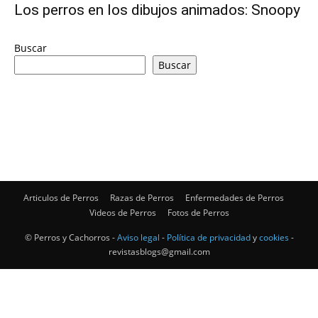
Los perros en los dibujos animados: Snoopy
de
Buscar
Buscar
Perros
–
Articulos de Perros
Razas de Perros
Enfermedades de Perros
Videos de Perros
Fotos de Perros
Fotos
© Perros y Cachorros -
Aviso legal
-
Política de privacidad
y
cookies
-
revistasblogs@gmail.com
de