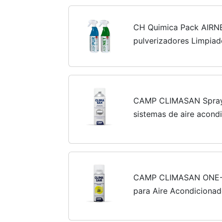
CH Quimica Pack AIRN
pulverizadores Limpiado
Acondicionado 750 ml
CAMP CLIMASAN Spray 
sistemas de aire acondi
el automóvil, purifica el
malos olores, 400 ml
CAMP CLIMASAN ONE-S
para Aire Acondicionad
el aire y neutraliza los