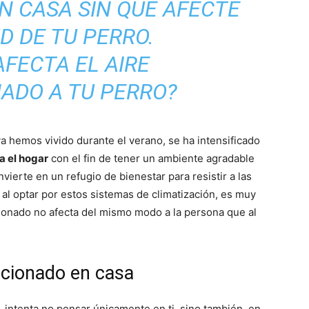
–
N CASA SIN QUE AFECTE
D DE TU PERRO.
Razas
a hemos vivido durante el verano, se ha intensificado
a el hogar
con el fin de tener un ambiente agradable
nvierte en un refugio de bienestar para resistir a las
de
 al optar por estos sistemas de climatización, es muy
ionado no afecta del mismo modo a la persona que al
icionado en casa
Perros
, intenta no pensar únicamente en ti, sino también, en