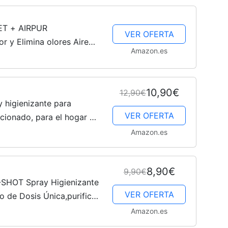
ET + AIRPUR
VER OFERTA
r y Elimina olores Aire
Amazon.es
10,90€
12,90€
higienizante para
VER OFERTA
cionado, para el hogar y
 aire y neutraliza los
Amazon.es
8,90€
9,90€
HOT Spray Higienizante
VER OFERTA
o de Dosis Única,purifica
 malos olores
Amazon.es