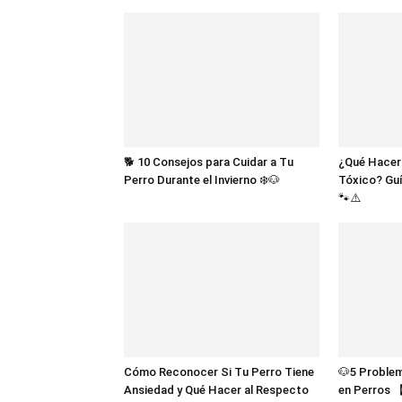
🐕 10 Consejos para Cuidar a Tu
¿Qué Hacer
Perro Durante el Invierno ❄️🐶
Tóxico? Guí
🐾⚠️
Cómo Reconocer Si Tu Perro Tiene
🐶5 Proble
Ansiedad y Qué Hacer al Respecto
en Perros 