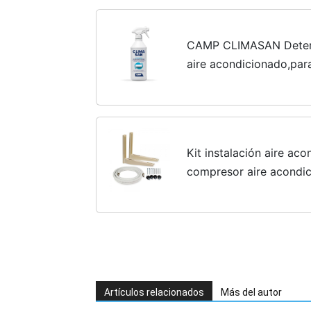
CAMP CLIMASAN Deterg
aire acondicionado,par
unidades exteriores, 7
Kit instalación aire ac
compresor aire acondic
aire acondicionado 1/4
Artículos relacionados
Más del autor