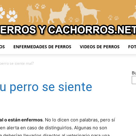
OS
ENFERMEDADES DE PERROS
VIDEOS DE PERROS
FOT
Adiestrar
perro se siente mal?
B
u perro se siente
Perros
al o están enfermos
. No lo dicen con palabras, pero sí
n alerta en caso de distinguirlos. Algunas no son
deberían llevarlos directos al veterinario para una