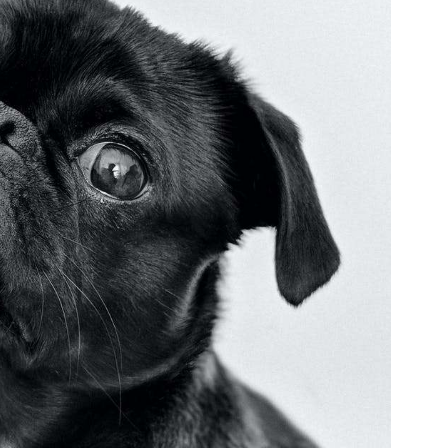
–
Fotos
de