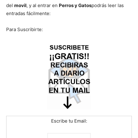
del
movil
, y al entrar en
Perros y Gatos
podrás leer las
entradas fácilmente:
de
Para Suscribirte:
Perros
–
Fotos
Escribe tu Email:
de