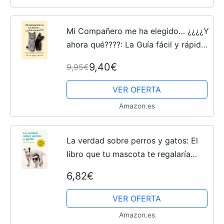
Mi Compañero me ha elegido… ¿¿¿¿Y
ahora qué????: La Guía fácil y rápida
sobre conocimientos Veterinarios y
9,40€
9,95€
cuidados básicos del perro y del
gato para tu...
VER OFERTA
Amazon.es
La verdad sobre perros y gatos: El
libro que tu mascota te regalaría
(Divulgación)
6,82€
VER OFERTA
Amazon.es