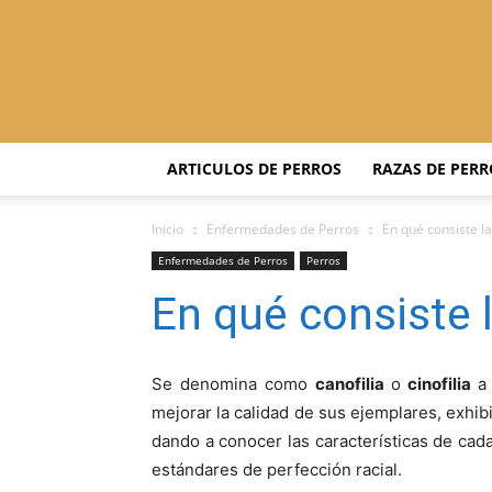
ARTICULOS DE PERROS
RAZAS DE PERR
Inicio
Enfermedades de Perros
En qué consiste la 
Enfermedades de Perros
Perros
En qué consiste la
Se denomina como
canofilia
o
cinofilia
a
mejorar la calidad de sus ejemplares, exhi
dando a conocer las características de cada
estándares de perfección racial.