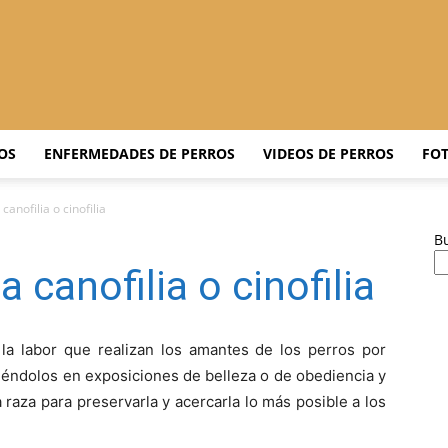
Adiestrar
OS
ENFERMEDADES DE PERROS
VIDEOS DE PERROS
FOT
canofilia o cinofilia
B
Perros
 canofilia o cinofilia
 la labor que realizan los amantes de los perros por
biéndolos en exposiciones de belleza o de obediencia y
–
 raza para preservarla y acercarla lo más posible a los