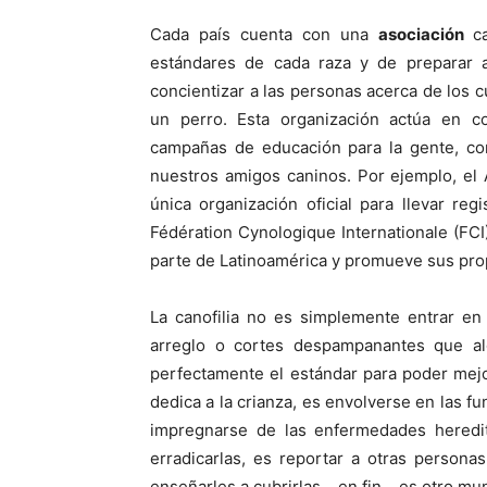
Cada país cuenta con una
asociación
c
estándares de cada raza y de preparar a
concientizar a las personas acerca de los 
un perro. Esta organización actúa en c
campañas de educación para la gente, con
nuestros amigos caninos. Por ejemplo, el
única organización oficial para llevar reg
Fédération Cynologique Internationale (FCI
parte de Latinoamérica y promueve sus prop
La canofilia no es simplemente entrar e
arreglo o cortes despampanantes que al
perfectamente el estándar para poder mej
dedica a la crianza, es envolverse en las f
impregnarse de las enfermedades heredi
erradicarlas, es reportar a otras person
enseñarles a cubrirlas… en fin… es otro mu