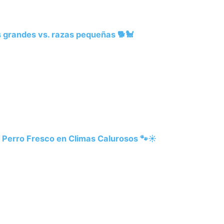
 grandes vs. razas pequeñas 🐕🐩
 Perro Fresco en Climas Calurosos 🐾☀️