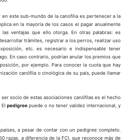
–
r en este sub-mundo de la canofilia es pertenecer a la
mplica en la mayoría de los casos el pagar anualmente
as ventajas que ello otorga. En otras palabras: es
esarrollar trámites, registrar a los perros, realizar uso
Fotos
exposición, etc. es necesario e indispensable tener
ago. En caso contrario, podrían anular los premios que
posición, por ejemplo. Para conocer la cuota que hay
ización canófila o cinológica de su país, puede llamar
de
l ser socio de estas asociaciones canófilas es el hecho
. El
pedigree
puede o no tener validez internacional, y
Cachorros
países, a pesar de contar con un pedigree completo.
0 razas, a diferencia de la FCI, que reconoce más de