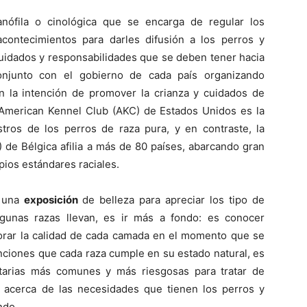
anófila o cinológica que se encarga de regular los
contecimientos para darles difusión a los perros y
Razas
cuidados y responsabilidades que se deben tener hacia
onjunto con el gobierno de cada país organizando
 la intención de promover la crianza y cuidados de
 American Kennel Club (AKC) de Estados Unidos es la
istros de los perros de raza pura, y en contraste, la
de
) de Bélgica afilia a más de 80 países, abarcando gran
ios estándares raciales.
n una
exposición
de belleza para apreciar los tipo de
gunas razas llevan, es ir más a fondo: es conocer
Perros
orar la calidad de cada camada en el momento que se
unciones que cada raza cumple en su estado natural, es
tarias más comunes y más riesgosas para tratar de
as acerca de las necesidades que tienen los perros y
ndo.