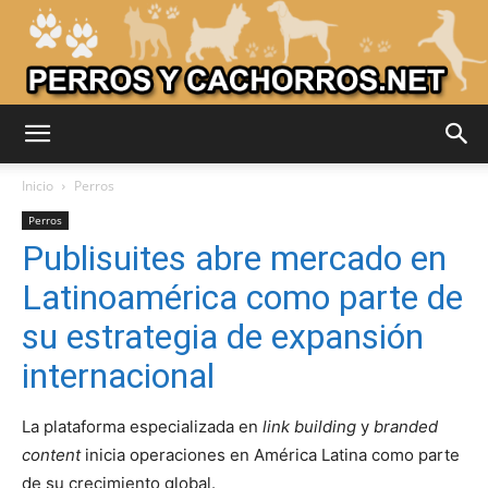
Adiestrar
Inicio
Perros
Perros
Publisuites abre mercado en
Perros
Latinoamérica como parte de
su estrategia de expansión
–
internacional
La plataforma especializada en
link building
y
branded
Razas
content
inicia operaciones en América Latina como parte
de su crecimiento global.