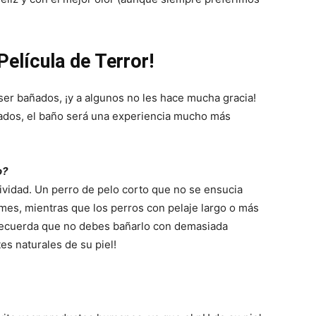
–
elícula de Terror!
Razas
ser bañados, ¡y a algunos no les hace mucha gracia!
ados, el baño será una experiencia mucho más
o?
de
ividad. Un perro de pelo corto que no se ensucia
es, mientras que los perros con pelaje largo o más
Recuerda que no debes bañarlo con demasiada
es naturales de su piel!
Perros