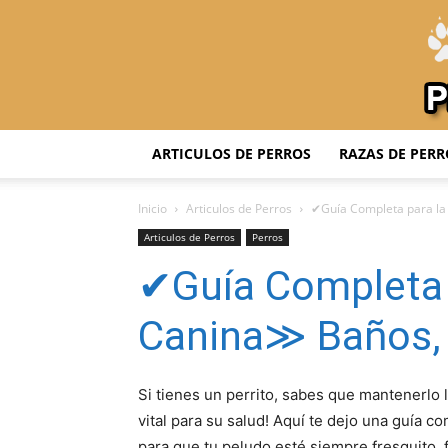
ARTICULOS DE PERROS
RAZAS DE PERR
Inicio
Articulos de Perros
✔Guía Completa para la
Articulos de Perros
Perros
✔Guía Completa 
Canina≫ Baños,
Si tienes un perrito, sabes que mantenerlo 
vital para su salud! Aquí te dejo una guía co
para que tu peludo esté siempre fresquito, 