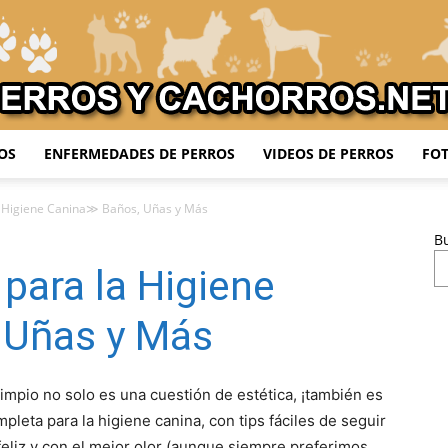
OS
ENFERMEDADES DE PERROS
VIDEOS DE PERROS
FOT
Adiestrar
 Higiene Canina≫ Baños, Uñas y Más
B
para la Higiene
Perros
 Uñas y Más
limpio no solo es una cuestión de estética, ¡también es
mpleta para la higiene canina, con tips fáciles de seguir
feliz y con el mejor olor (aunque siempre preferimos