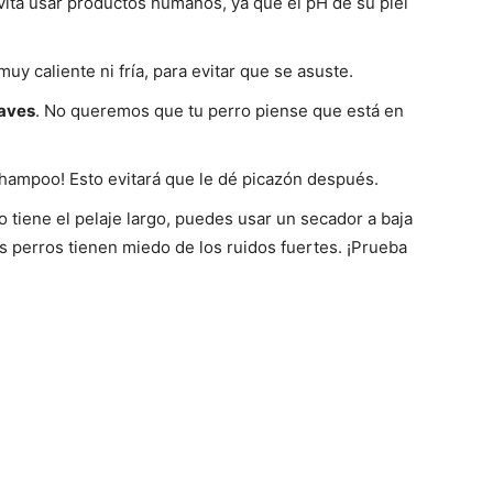
Evita usar productos humanos, ya que el pH de su piel
 muy caliente ni fría, para evitar que se asuste.
–
uaves
. No queremos que tu perro piense que está en
shampoo! Esto evitará que le dé picazón después.
ro tiene el pelaje largo, puedes usar un secador a baja
Fotos
s perros tienen miedo de los ruidos fuertes. ¡Prueba
de