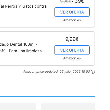
7,39€
9,06€
Cachorros
l Perros Y Gatos contra
VER OFERTA
Amazon.es
9,99€
dado Dental 100ml -
VER OFERTA
off - Para una limpieza
ental, higiene bucal -
Amazon.es
Amazon price updated:
25 julio, 2026 18:50