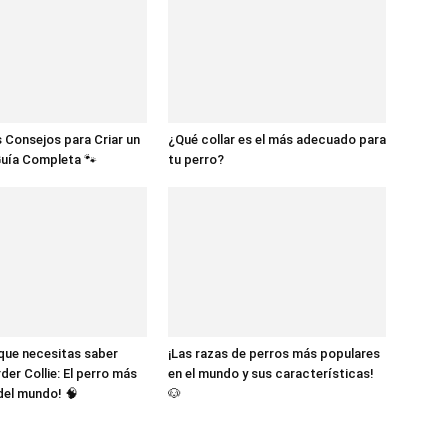
 Consejos para Criar un
¿Qué collar es el más adecuado para
Guía Completa 🐾
tu perro?
 que necesitas saber
¡Las razas de perros más populares
der Collie: El perro más
en el mundo y sus características!
 del mundo! 🧠
🐶