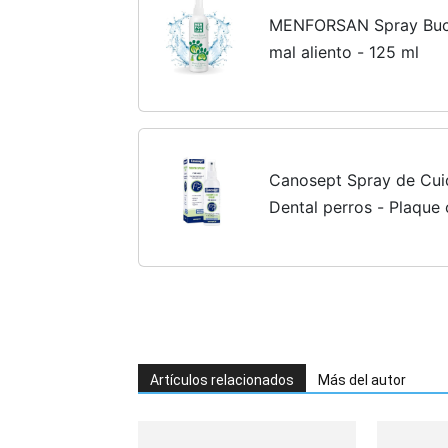
MENFORSAN Spray Buca
mal aliento - 125 ml
Canosept Spray de Cui
Dental perros - Plaque 
dental eficaz, cuidado d
Ayuda Contra el Mal...
Artículos relacionados
Más del autor