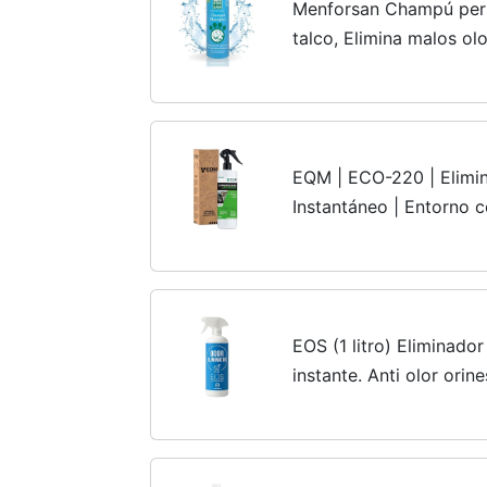
Menforsan Champú perr
talco, Elimina malos olo
EQM | ECO-220 | Elimi
Instantáneo | Entorno 
coche, trabajo, etc. | P
enzimática | Agradable 
EOS (1 litro) Eliminado
instante. Anti olor orin
Aplicar en sofás, arene
Neutralizador de...