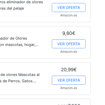
os eliminador de olores
VER OFERTA
res del pelaje
Amazon.es
–
9,80€
nador de Olores
VER OFERTA
con mascotas, hogar,
Fotos
otente tecnología
Amazon.es
aroma a...
20,99€
r de olores Mascotas al
de
VER OFERTA
es de Perros, Gatos.
ro, césped, Coche.
Amazon.es