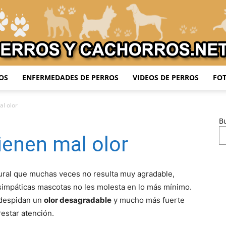
OS
ENFERMEDADES DE PERROS
VIDEOS DE PERROS
FOT
Adiestrar
al olor
B
ienen mal olor
Perros
ural que muchas veces no resulta muy agradable,
simpáticas mascotas no les molesta en lo más mínimo.
 despidan un
olor desagradable
y mucho más fuerte
estar atención.