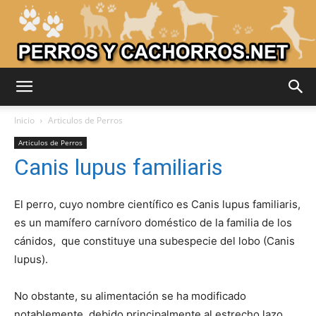
Adiestrar
Inicio
Articulos de Perros
Articulos de Perros
Canis lupus familiaris
Perros
El perro, cuyo nombre científico es Canis lupus familiaris,
es un mamífero carnívoro doméstico de la familia de los
–
cánidos, que constituye una subespecie del lobo (Canis
lupus).
Razas
No obstante, su alimentación se ha modificado
notablemente debido principalmente al estrecho lazo