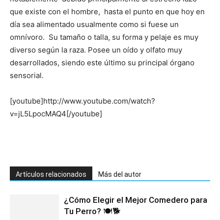
que existe con el hombre, hasta el punto en que hoy en
día sea alimentado usualmente como si fuese un
de
omnívoro. Su tamaño o talla, su forma y pelaje es muy
diverso según la raza. Posee un oído y olfato muy
desarrollados, siendo este último su principal órgano
Perros
sensorial.
[youtube]http://www.youtube.com/watch?
v=jL5LpocMAQ4[/youtube]
–
Fotos
Artículos relacionados
Más del autor
¿Cómo Elegir el Mejor Comedero para
de
Tu Perro? 🍽️🐕