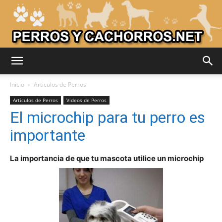
Adiestrar
Inicio
Articulos de Perros
Articulos de Perros
Videos de Perros
El microchip para tu perro es
Perros
importante
La importancia de que tu mascota utilice un microchip
–
Razas