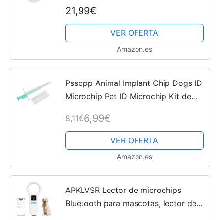
ISO11784/85/FDX-B/EMID escaner
21,99€
Microchip 128 Almacenamiento de
Datos Lector Chip Perro para...
VER OFERTA
Amazon.es
Pssopp Animal Implant Chip Dogs ID
Microchip Pet ID Microchip Kit de
Implante de Microchip para la
6,99€
8,11€
Gestión y el Seguimiento de Animales
VER OFERTA
Amazon.es
APKLVSR Lector de microchips
Bluetooth para mascotas, lector de
chips para animales, lector de chip