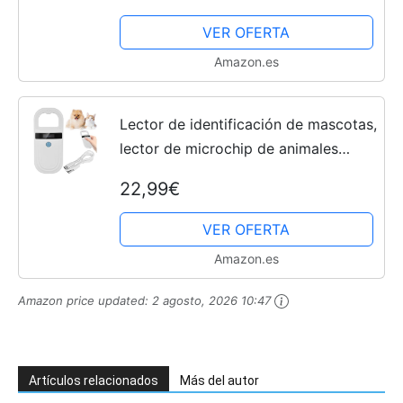
RFID EMID FDX-B (ISO11784/85),
VER OFERTA
134,2 kHz/125 kHz, lector...
Amazon.es
Lector de identificación de mascotas,
lector de microchip de animales
blanco, lector de microchip para
22,99€
perros/gato, escáner de microchip
para mascotas,...
VER OFERTA
Amazon.es
Amazon price updated:
2 agosto, 2026 10:47
Artículos relacionados
Más del autor