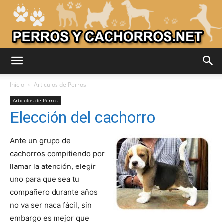
Adiestrar
Inicio
Articulos de Perros
Articulos de Perros
Elección del cachorro
Perros
Ante un grupo de
cachorros compitiendo por
–
llamar la atención, elegir
uno para que sea tu
compañero durante años
Razas
no va ser nada fácil, sin
embargo es mejor que