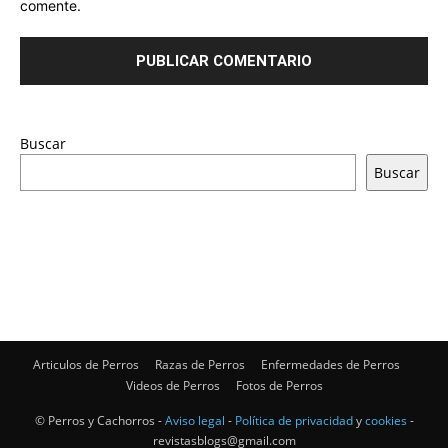
comente.
Buscar
Buscar
Articulos de Perros
Razas de Perros
Enfermedades de Perros
Videos de Perros
Fotos de Perros
© Perros y Cachorros -
Aviso legal
-
Política de privacidad
y
cookies
-
revistasblogs@gmail.com