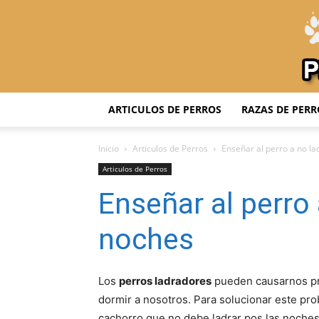
ARTICULOS DE PERROS
RAZAS DE PERR
Inicio
Articulos de Perros
Enseñar al perro a no la
Articulos de Perros
Enseñar al perro 
noches
Los
perros ladradores
pueden causarnos pr
dormir a nosotros. Para solucionar este pr
cachorro que no debe ladrar pos las noches