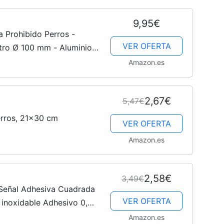
Cachorros
9,95€
a Prohibido Perros -
VER OFERTA
tro Ø 100 mm - Aluminio -
 - Signo Prohibido Perros
Amazon.es
2,67€
5,47€
erros, 21x30 cm
VER OFERTA
Amazon.es
2,58€
3,49€
Señal Adhesiva Cuadrada
VER OFERTA
 inoxidable Adhesivo 0,8
Amazon.es