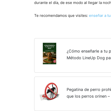
durante el día, de ese modo al llegar la noc
Te recomendamos que visites:
enseñar a tu 
¿Cómo enseñarle a tu pe
Método LineUp Dog par
aprenda dónde hacer s
LineUp Dog - La guía...
Pegatina de perro prohi
que los perros orinen –
9,5 cm