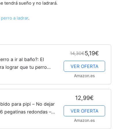
he tendrá sueño y no ladrará.
perro a ladrar
.
–
5,19€
14,30€
Fotos
rro a ir al baño?: El
VER OFERTA
a lograr que tu perro
us necesidades (Método
Amazon.es
de
12,99€
bido para pipi – No dejar
VER OFERTA
 6 pegatinas redondas –
Amazon.es