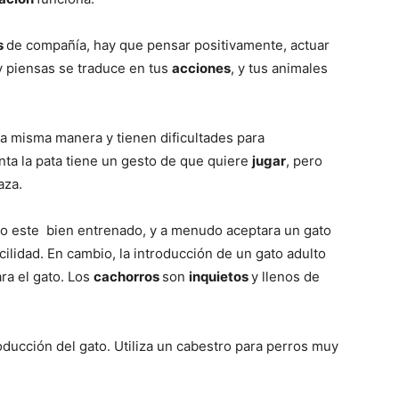
s
de compañía, hay que pensar positivamente, actuar
Razas
y piensas se traduce en tus
acciones
, y tus animales
la misma manera y tienen dificultades para
nta la pata tiene un gesto de que quiere
jugar
, pero
de
aza.
ro este bien entrenado, y a menudo aceptara un gato
cilidad. En cambio, la introducción de un gato adulto
ra el gato. Los
cachorros
son
inquietos
y llenos de
Perros
roducción del gato. Utiliza un cabestro para perros muy