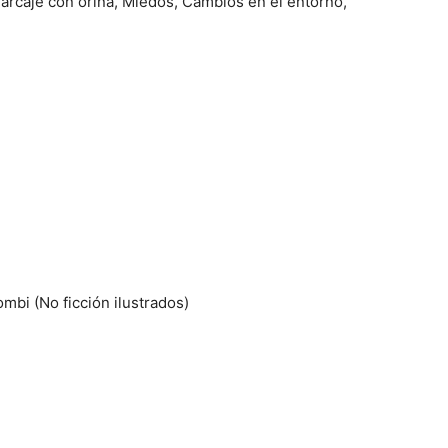
Marcaje con orina, Miedos, Cambios en el entorno,
mbi (No ficción ilustrados)