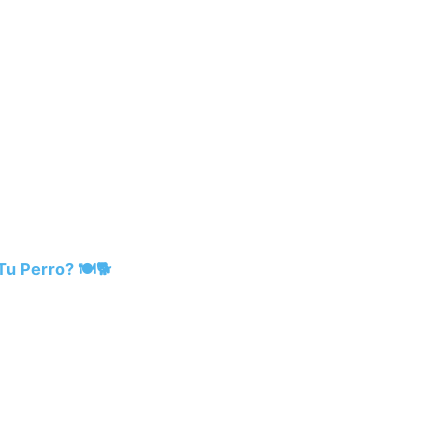
u Perro? 🍽️🐕