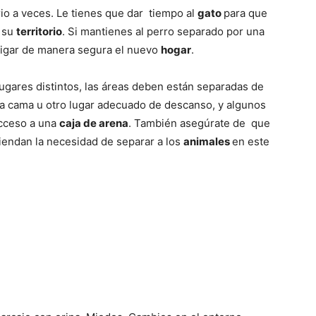
–
io a veces. Le tienes que dar tiempo al
gato
para que
e su
territorio
. Si mantienes al perro separado por una
stigar de manera segura el nuevo
hogar
.
lugares distintos, las áreas deben están separadas de
Fotos
na cama u otro lugar adecuado de descanso, y algunos
acceso a una
caja de arena
. También asegúrate de que
tiendan la necesidad de separar a los
animales
en este
de
Cachorros