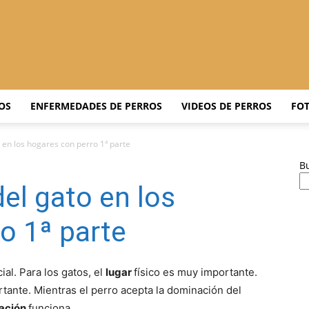
Adiestrar
OS
ENFERMEDADES DE PERROS
VIDEOS DE PERROS
FOT
o en los hogares con perro 1ª parte
B
Perros
el gato en los
o 1ª parte
–
ial. Para los gatos, el
lugar
físico es muy importante.
ortante. Mientras el perro acepta la dominación del
lación
funciona.