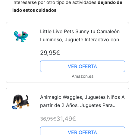
interesarse por otro tipo de actividades
dejando de
lado estos cuidados
.
Little Live Pets Sunny tu Camaleón
Luminoso, Juguete Interactivo con
sensores táctiles, Se Ilumina, Expresa
29,95€
emociones y Tiene más de 30
Sonidos, Mascota a...
VER OFERTA
Amazon.es
Animagic Waggles, Juguetes Niños A
partir de 2 Años, Juguetes Para
Niñas, Peluches Interactivos con
31,49€
36,95€
Sonido y Movimiento
VER OFERTA