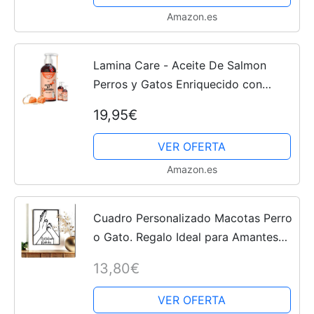
Amazon.es
Lamina Care - Aceite De Salmon
Perros y Gatos Enriquecido con
Omega 3 y 6, EPA y DHA, Fórmula
19,95€
Avanzada Natural para Articulaciones
Fuertes, Piel Sana y...
VER OFERTA
Amazon.es
Cuadro Personalizado Macotas Perro
o Gato. Regalo Ideal para Amantes
de los Animales y la Decoración del
13,80€
Hogar. Celebra el Amor con este
regalo único y...
VER OFERTA