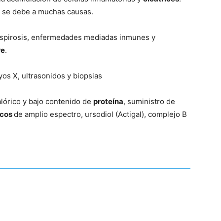
 se debe a muchas causas.
–
ptospirosis, enfermedades mediadas inmunes y
re
.
yos X, ultrasonidos y biopsias
Fotos
alórico y bajo contenido de
proteína
, suministro de
icos
de amplio espectro, ursodiol (Actigal), complejo B
de