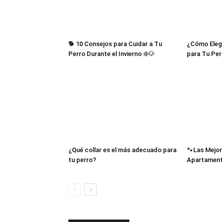
🐕 10 Consejos para Cuidar a Tu
¿Cómo Eleg
Perro Durante el Invierno ❄️🐶
para Tu Per
¿Qué collar es el más adecuado para
🐾Las Mejor
tu perro?
Apartamen