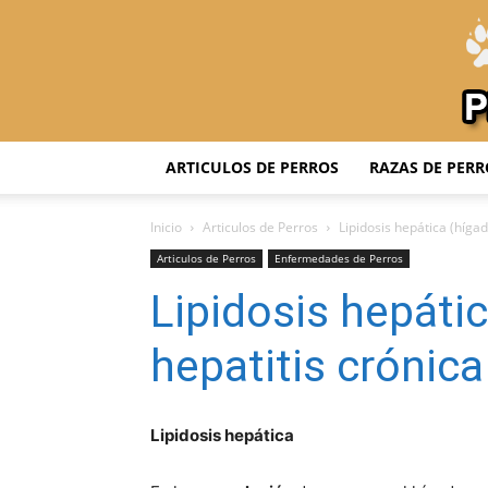
ARTICULOS DE PERROS
RAZAS DE PERR
Inicio
Articulos de Perros
Lipidosis hepática (hígad
Articulos de Perros
Enfermedades de Perros
Lipidosis hepátic
hepatitis crónica
Lipidosis hepática