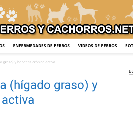
OS
ENFERMEDADES DE PERROS
VIDEOS DE PERROS
FOT
Adiestrar
o graso) y hepatitis crónica activa
B
a (hígado graso) y
Perros
 activa