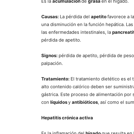
Es la
acumulación
de
grasa
en el hígado.
Causas:
La pérdida del
apetito
favorece a 
una disminución en la función hepática. La
las enfermedades intestinales, la
pancreati
pérdida de apetito.
Signos:
pérdida de apetito, pérdida de peso,
palpación.
Tratamiento:
El tratamiento dietético es el 
alto contenido calórico deben ser suministr
gástrica. Este proceso de alimentación por
con
líquidos
y
antibióticos
, así como el su
Hepatitis crónica activa
Es la inflamación del
hígado
que resulta en 