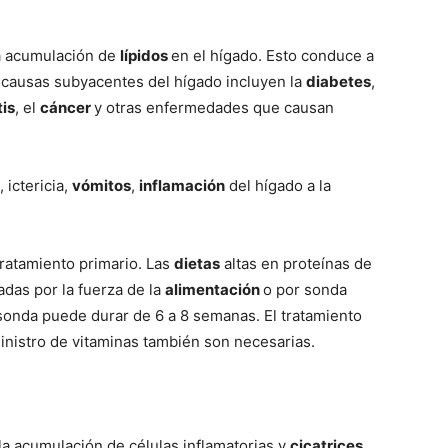
–
la acumulación de
lípidos
en el hígado. Esto conduce a
s causas subyacentes del hígado incluyen la
diabetes
,
tis
, el
cáncer
y otras enfermedades que causan
Razas
 ictericia,
vómitos
,
inflamación
del hígado a la
de
tratamiento primario. Las
dietas
altas en proteínas de
adas por la fuerza de la
alimentación
o por sonda
 sonda puede durar de 6 a 8 semanas. El tratamiento
ministro de vitaminas también son necesarias.
Perros
la acumulación de células inflamatorias y
cicatrices
.