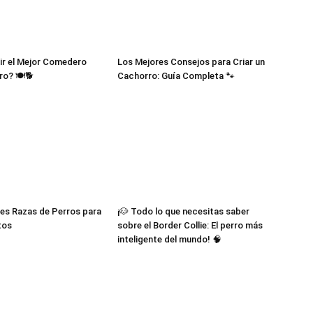
Cachorros
ir el Mejor Comedero
Los Mejores Consejos para Criar un
ro? 🍽️🐕
Cachorro: Guía Completa 🐾
es Razas de Perros para
¡🐶 Todo lo que necesitas saber
tos
sobre el Border Collie: El perro más
inteligente del mundo! 🧠