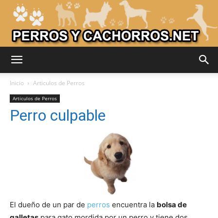
Adiestrar
Inicio
Articulos de Perros
Articulos de Perros
Perro culpable
Perros
–
Razas
El dueño de un par de
perros
encuentra la
bolsa de
galletas
para gato mordida por un perro y tiene dos