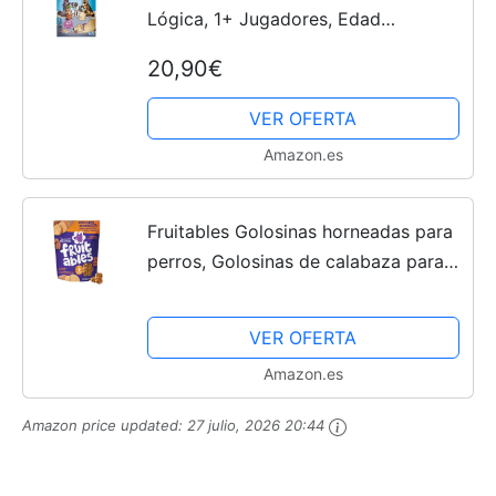
Lógica, 1+ Jugadores, Edad
Recomendada 8 color, único
20,90€
(Thinkfun 76414)
VER OFERTA
Amazon.es
Fruitables Golosinas horneadas para
perros, Golosinas de calabaza para
perros, saludables bajas en calorías,
sin trigo, maíz ni soja - Boniato y
VER OFERTA
pacana 198g...
Amazon.es
Amazon price updated:
27 julio, 2026 20:44