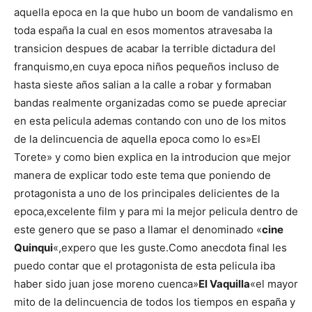
de
aquella epoca en la que hubo un boom de vandalismo en
toda españa la cual en esos momentos atravesaba la
transicion despues de acabar la terrible dictadura del
Perros
franquismo,en cuya epoca niños pequeños incluso de
hasta sieste años salian a la calle a robar y formaban
bandas realmente organizadas como se puede apreciar
en esta pelicula ademas contando con uno de los mitos
–
de la delincuencia de aquella epoca como lo es»El
Torete» y como bien explica en la introducion que mejor
manera de explicar todo este tema que poniendo de
Fotos
protagonista a uno de los principales delicientes de la
epoca,excelente film y para mi la mejor pelicula dentro de
este genero que se paso a llamar el denominado «
cine
Quinqui
«,expero que les guste.Como anecdota final les
de
puedo contar que el protagonista de esta pelicula iba
haber sido juan jose moreno cuenca»
El Vaquilla
«el mayor
mito de la delincuencia de todos los tiempos en españa y