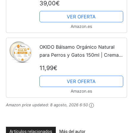
39,00€
verticales/refrigerador de bebidas,
adecuada para...
VER OFERTA
Amazon.es
OKIDO Bálsamo Orgánico Natural
para Perros y Gatos 150ml | Crema
Hidratante y Protector de
11,99€
Almohadillas y Nariz | Cura, Alivia,
Hidrata y Protege contra el...
VER OFERTA
Amazon.es
Amazon price updated:
8 agosto, 2026 6:50
Artículos relacionados
Más del autor