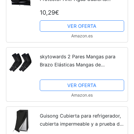
Antipolvo para PS5 Slim (No para la
10,29€
PS5)
VER OFERTA
Amazon.es
skytowards 2 Pares Mangas para
Brazo Elásticas Mangas de
Protección UV, Enfriamiento
Transpirables Manga Protectora
VER OFERTA
Solar para Deportes Ciclismo
Amazon.es
Mujeres y...
Guisong Cubierta para refrigerador,
cubierta impermeable y a prueba de
polvo para proteger congeladores