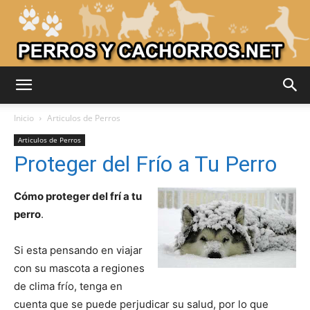
Adiestrar
Inicio
Articulos de Perros
Articulos de Perros
Proteger del Frío a Tu Perro
Perros
Cómo proteger del frí a tu
perro
.
–
Si esta pensando en viajar
con su mascota a regiones
Razas
de clima frío, tenga en
cuenta que se puede perjudicar su salud, por lo que