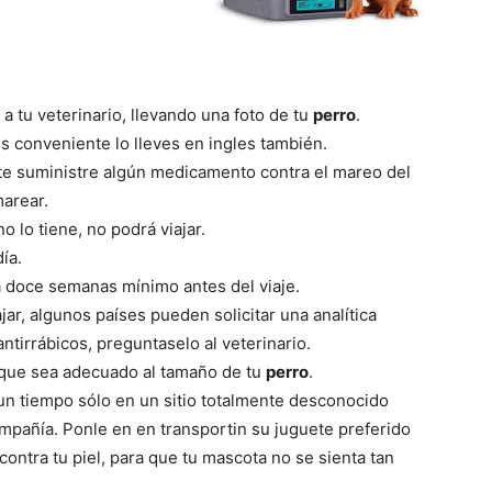
–
a tu veterinario, llevando una foto de tu
perro
.
s conveniente lo lleves en ingles también.
Razas
te suministre algún medicamento contra el mareo del
marear.
o lo tiene, no podrá viajar.
ía.
a doce semanas mínimo antes del viaje.
de
ar, algunos países pueden solicitar una analítica
tirrábicos, preguntaselo al veterinario.
 que sea adecuado al tamaño de tu
perro
.
un tiempo sólo en un sitio totalmente desconocido
ompañía. Ponle en en transportin su juguete preferido
Perros
ontra tu piel, para que tu mascota no se sienta tan