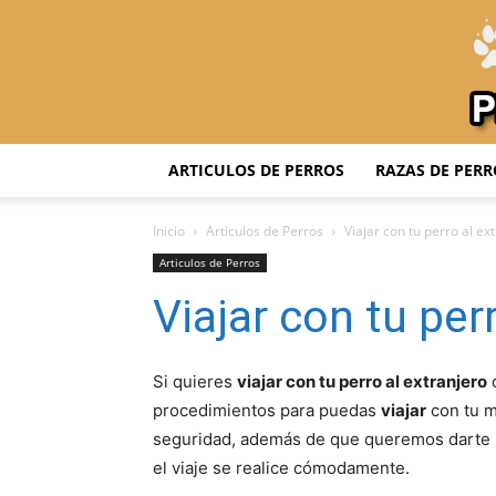
ARTICULOS DE PERROS
RAZAS DE PERR
Inicio
Articulos de Perros
Viajar con tu perro al ex
Articulos de Perros
Viajar con tu per
Si quieres
viajar con tu perro al extranjero
d
procedimientos para puedas
viajar
con tu m
seguridad, además de que queremos darte 
el viaje se realice cómodamente.