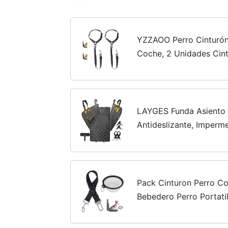
YZZAOO Perro Cinturón
Coche, 2 Unidades Cin
Ajustable, Cinturon Co
para Perro con Correa d
LAYGES Funda Asiento
Antideslizante, Imperm
Proctector Asiento Coc
tu Mascota + quitapelos
Pack Cinturon Perro 
Bebedero Perro Portati
Perro Homologado Más
Cinturon Seguridad Per