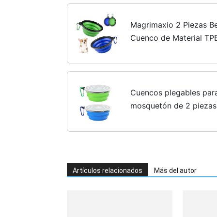
Magrimaxio 2 Piezas Be
Cuenco de Material TPE
comedero portatil Perr
gatos, Perros y...
Cuencos plegables para
mosquetón de 2 piezas
de silicona, cuencos pl
actividades al...
Artículos relacionados
Más del autor