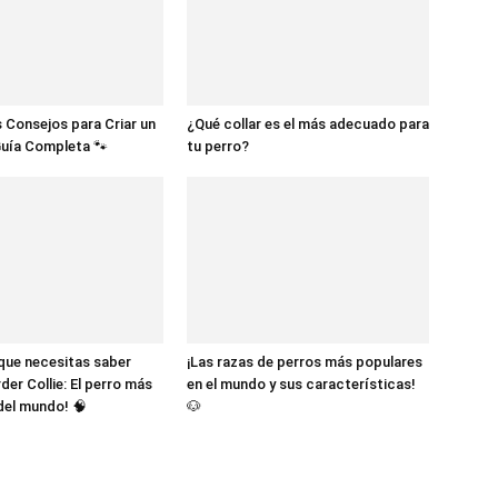
 Consejos para Criar un
¿Qué collar es el más adecuado para
Guía Completa 🐾
tu perro?
 que necesitas saber
¡Las razas de perros más populares
der Collie: El perro más
en el mundo y sus características!
 del mundo! 🧠
🐶