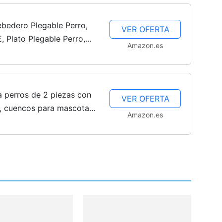
Cachorros
bedero Plegable Perro,
VER OFERTA
, Plato Plegable Perro,
Amazon.es
o, con mosquetón, para
 perros de 2 piezas con
VER OFERTA
, cuencos para mascotas
Amazon.es
egables para perros, para