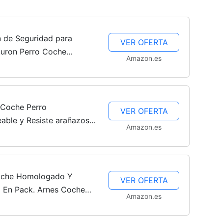
–
 de Seguridad para
VER OFERTA
turon Perro Coche
Amazon.es
che Perro, Arnés de Coche
e...
Fotos
 Coche Perro
VER OFERTA
eable y Resiste arañazos-
Amazon.es
he Perro para Viajes con
 para...
de
Coche Homologado Y
VER OFERTA
l En Pack. Arnes Coche
Amazon.es
 Bebedero Perro.
ro Coche Más...