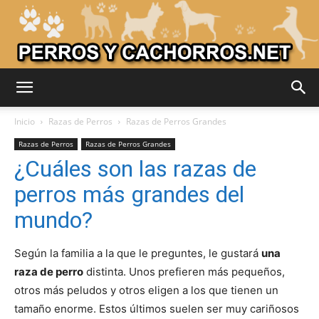
Adiestrar
Inicio
Razas de Perros
Razas de Perros Grandes
Razas de Perros
Razas de Perros Grandes
¿Cuáles son las razas de
Perros
perros más grandes del
mundo?
–
Según la familia a la que le preguntes, le gustará
una
raza de perro
distinta. Unos prefieren más pequeños,
otros más peludos y otros eligen a los que tienen un
Razas
tamaño enorme. Estos últimos suelen ser muy cariñosos