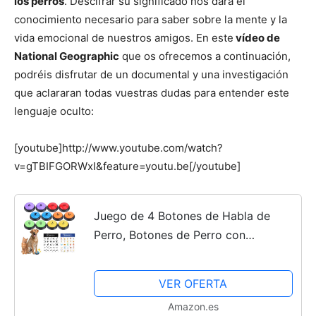
los perros
. Descifrar su significado nos dará el
conocimiento necesario para saber sobre la mente y la
de
vida emocional de nuestros amigos. En este
vídeo de
National Geographic
que os ofrecemos a continuación,
podréis disfrutar de un documental y una investigación
que aclararan todas vuestras dudas para entender este
Perros
lenguaje oculto:
[youtube]http://www.youtube.com/watch?
–
v=gTBIFGORWxI&feature=youtu.be[/youtube]
Juego de 4 Botones de Habla de
Fotos
Perro, Botones de Perro con
Alfombrilla de Goma, Grabable
Botones de Comunicación para
VER OFERTA
de
Perro, Zumbadores de Entrenamiento
Amazon.es
de...