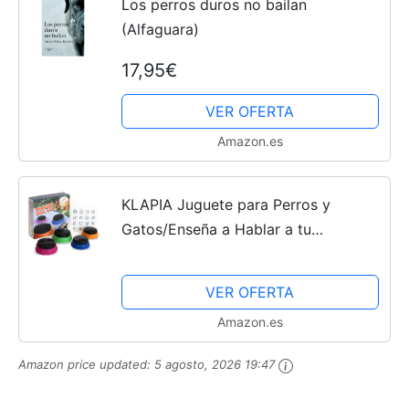
Los perros duros no bailan
(Alfaguara)
17,95€
VER OFERTA
Amazon.es
KLAPIA Juguete para Perros y
Gatos/Enseña a Hablar a tu
Perro/Botones Perro
Comunicación/Pulsadores de
VER OFERTA
Entrenamiento de
Amazon.es
Mascotas/Accesorios para Perros y...
Amazon price updated:
5 agosto, 2026 19:47