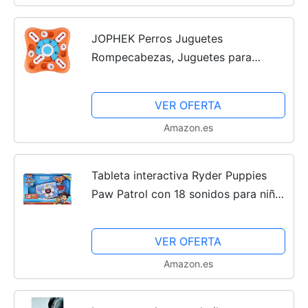
Cachorros
JOPHEK Perros Juguetes
Rompecabezas, Juguetes para
Perros de Comida Lenta, Juguetes
Intelectuales para Cachorros, Gatos,
VER OFERTA
Perros Pequeños, Medianos y
Amazon.es
Grandes...
Tableta interactiva Ryder Puppies
Paw Patrol con 18 sonidos para niños
de 3 años en adelante, solo habla
inglés
VER OFERTA
Amazon.es