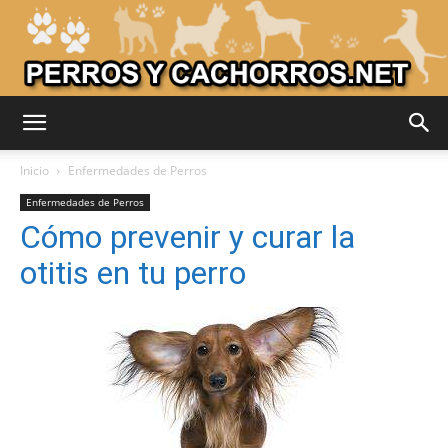
Adiestrar
Inicio
Enfermedades de Perros
Enfermedades de Perros
Cómo prevenir y curar la
Perros
otitis en tu perro
–
Razas