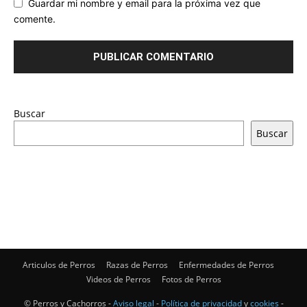
Guardar mi nombre y email para la próxima vez que
comente.
Buscar
Buscar
Articulos de Perros
Razas de Perros
Enfermedades de Perros
Videos de Perros
Fotos de Perros
© Perros y Cachorros -
Aviso legal
-
Política de privacidad
y
cookies
-