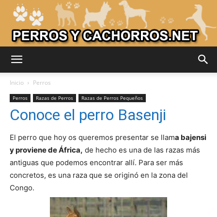
Adiestrar
Inicio
Perros
Perros
Razas de Perros
Razas de Perros Pequeños
Conoce el perro Basenji
Perros
El perro que hoy os queremos presentar se llam
a bajensi
y proviene de África,
de hecho es una de las razas más
–
antiguas que podemos encontrar allí. Para ser más
concretos, es una raza que se originó en la zona del
Congo.
Razas