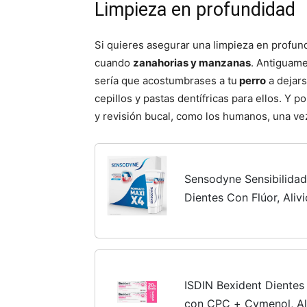
Limpieza en profundidad
Si quieres asegurar una limpieza en profu
cuando
zanahorias y manzanas
. Antiguame
sería que acostumbrases a tu
perro
a dejar
cepillos y pastas dentífricas para ellos. Y p
y revisión bucal, como los humanos, una vez
Sensodyne Sensibilidad
Dientes Con Flúor, Aliv
y Mejora de la Salud d
ISDIN Bexident Dientes 
con CPC + Cymenol, Aliv