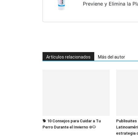
Previene y Elimina la Pl
Enfermedad Periododen
Gingival, Idónea para...
Artículos relacionados
Más del autor
🐕 10 Consejos para Cuidar a Tu
Publisuites
Perro Durante el Invierno ❄️🐶
Latinoamér
estrategia 