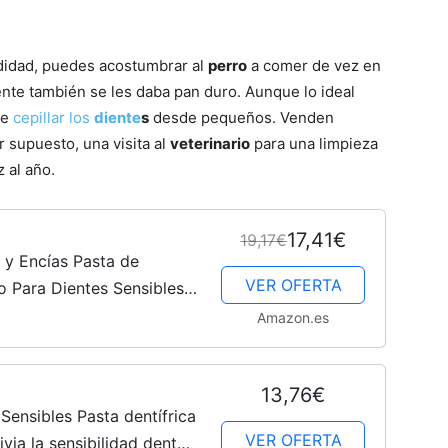
Cachorros
ndidad, puedes acostumbrar al
perro
a comer de vez en
nte también se les daba pan duro. Aunque lo ideal
se
cepillar los
diente
s
desde pequeños. Venden
or supuesto, una visita al
veterinario
para una limpieza
 al año.
17,41€
19,17€
 y Encías Pasta de
VER OFERTA
io Para Dientes Sensibles
e las Encías, Pack 4x75 ml
Amazon.es
13,76€
Sensibles Pasta dentífrica
VER OFERTA
ia la sensibilidad dental