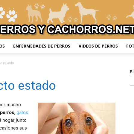
OS
ENFERMEDADES DE PERROS
VIDEOS DE PERROS
FOT
Adiestrar
to estado
B
cto estado
Perros
ener mucho
perros
,
gatos
l hogar junto
ocasiones sus