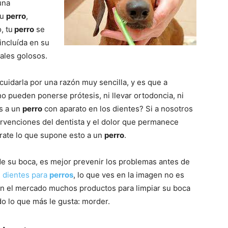
–
una
tu
perro
,
, tu
perro
se
incluída en su
ales golosos.
Razas
uidarla por una razón muy sencilla, y es que a
no pueden ponerse prótesis, ni llevar ortodoncia, ni
s a un
perro
con aparato en los dientes? Si a nosotros
ervenciones del dentista y el dolor que permanece
de
rate lo que supone esto a un
perro
.
e su boca, es mejor prevenir los problemas antes de
e dientes para
perros
, lo que ves en la imagen no es
n el mercado muchos productos para limpiar su boca
Perros
do lo que más le gusta: morder.