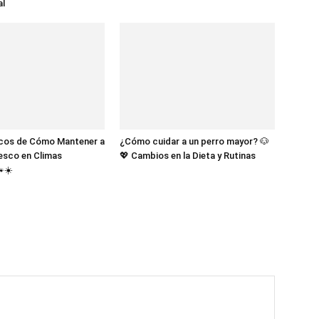
al
icos de Cómo Mantener a
¿Cómo cuidar a un perro mayor? 🐶
esco en Climas
💖 Cambios en la Dieta y Rutinas
☀️