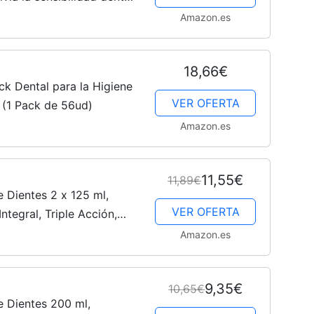
Pack ahorro 20% Gratis, 2
Amazon.es
18,66€
ck Dental para la Higiene
VER OFERTA
 (1 Pack de 56ud)
Amazon.es
11,55€
11,89€
 Dientes 2 x 125 ml,
VER OFERTA
ntegral, Triple Acción,
educe la Sensibilidad
Amazon.es
..
9,35€
10,65€
 Dientes 200 ml,