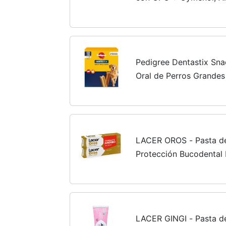
en 2 días, Uso diario, 
x 75ml
Pedigree Dentastix Sna
Oral de Perros Grandes
LACER OROS - Pasta de
Protección Bucodental I
Previene el Sangrado, R
Dental, Protege Contra.
LACER GINGI - Pasta de