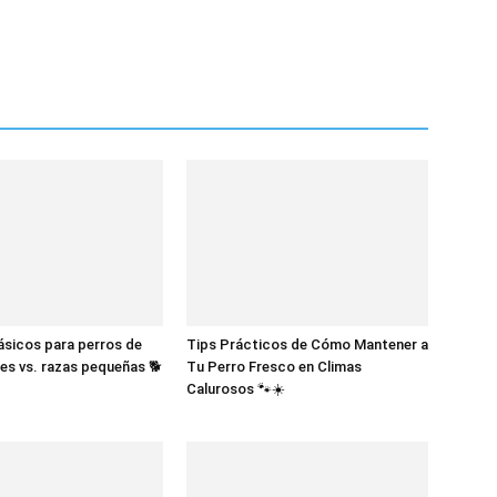
sicos para perros de
Tips Prácticos de Cómo Mantener a
es vs. razas pequeñas 🐕
Tu Perro Fresco en Climas
Calurosos 🐾☀️