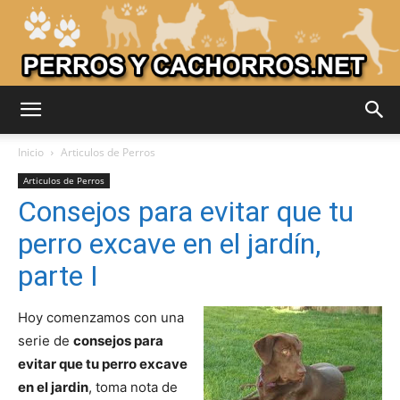
Adiestrar
Inicio
Articulos de Perros
Articulos de Perros
Consejos para evitar que tu
Perros
perro excave en el jardín,
parte I
–
Hoy comenzamos con una
serie de
consejos para
evitar que tu perro excave
Razas
en el jardin
, toma nota de