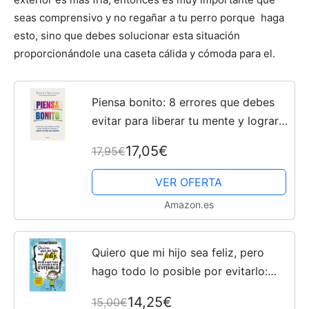
seas comprensivo y no regañar a tu perro porque haga
esto, sino que debes solucionar esta situación
proporcionándole una caseta cálida y cómoda para el.
Piensa bonito: 8 errores que debes
evitar para liberar tu mente y lograr
la vida que deseas (Autoayuda y
17,05€
17,95€
superación)
VER OFERTA
Amazon.es
Quiero que mi hijo sea feliz, pero
hago todo lo posible por evitarlo:
Consigue que tu hijo crezca sano y
14,25€
15,00€
alegre atendiendo a las leyes de la