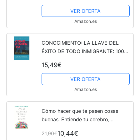
evolución: 20...
VER OFERTA
Amazon.es
CONOCIMIENTO: LA LLAVE DEL
ÉXITO DE TODO INMIGRANTE: 100
Consejos Para Evitar Errores Que Te
15,49€
Pueden Costar Tu Estatus Legal En
Los Estados Unidos.
VER OFERTA
Amazon.es
Cómo hacer que te pasen cosas
buenas: Entiende tu cerebro,
gestiona tus emociones, mejora tu
10,44€
21,90€
vida (Crecimiento personal)