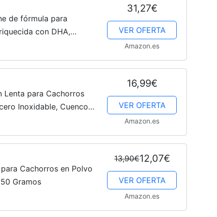
31,27€
e de fórmula para
VER OFERTA
riquecida con DHA,
–
chorros sin destetar,
Amazon.es
nte y...
16,99€
n Lenta para Cachorros
Fotos
VER OFERTA
cero Inoxidable, Cuenco
orros, Varios Cachorros
Amazon.es
.
12,07€
13,90€
de
 para Cachorros en Polvo
VER OFERTA
 250 Gramos
Amazon.es