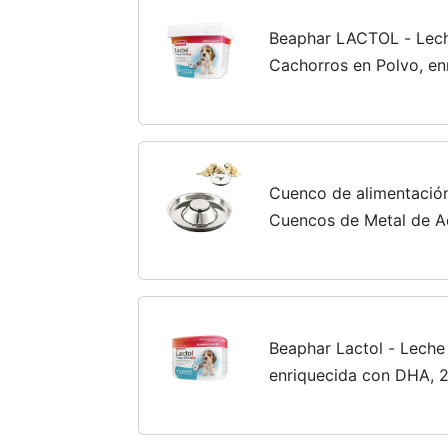
Beaphar LACTOL - Lech
Cachorros en Polvo, en
Fuente de proteínas, Ca
Hembra gestante o lacta
Cuenco de alimentació
Cuencos de Metal de A
para destete para Cach
comen Agua y tazones..
Beaphar Lactol - Leche
enriquecida con DHA,