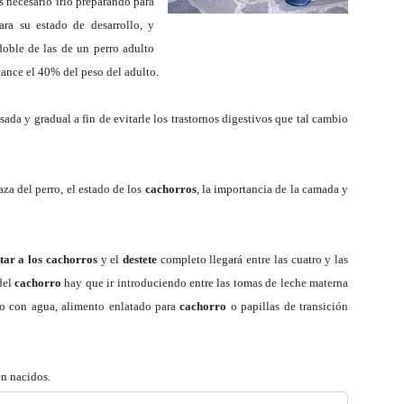
–
s necesario irlo preparando para
ara su estado de desarrollo, y
doble de las de un perro adulto
cance el 40% del peso del adulto.
Razas
ada y gradual a fin de evitarle los trastornos digestivos que tal cambio
aza del perro, el estado de los
cachorros
, la importancia de la
camada
y
de
etar a los cachorros
y
el
destete
completo llegará
entre las cuatro y las
del
cachorro
hay que ir introduciendo entre las tomas de leche materna
 con agua, alimento enlatado para
cachorro
o
papillas de transición
Perros
én nacidos.