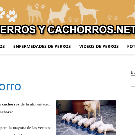
OS
ENFERMEDADES DE PERROS
VIDEOS DE PERROS
FOT
Adiestrar
B
orro
Perros
os
cachorros
de la alimentación
achorro
.
pero la mayoría de las veces se