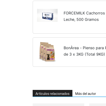
FORCEMILK Cachorros c
Leche, 500 Gramos
BonÀrea - Pienso para 
de 3 x 3KG (Total 9KG)
Medianas y Grandes - 
Adulto - Contiene Ingred
Artículos relacionados
Más del autor