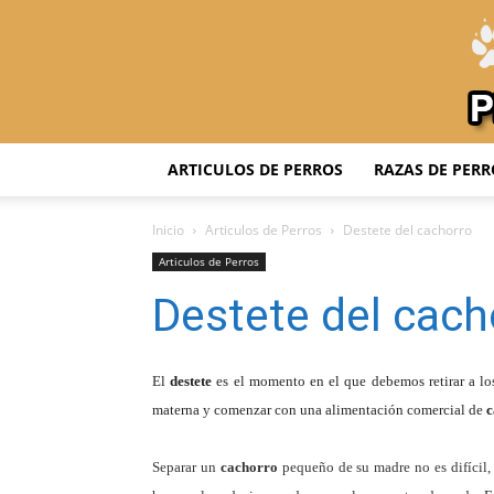
ARTICULOS DE PERROS
RAZAS DE PERR
Inicio
Articulos de Perros
Destete del cachorro
Articulos de Perros
Destete del cach
El
destete
es el
momento en el que debemos retirar a l
materna y comenzar con una alimentación comercial de
c
Separar un
cachorro
pequeño de su madre no es difícil, 