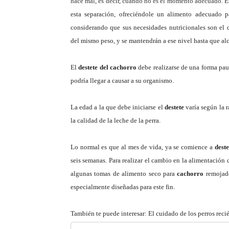
hace mal, es decir, cuando no es el momento adecuado.
E
esta separación, ofreciéndole un alimento adecuado p
considerando que sus necesidades nutricionales son el 
del mismo peso, y se mantendrán a ese nivel hasta que al
El
destete del cachorro
debe realizarse de una forma paus
podría llegar a causar a su organismo
.
La edad a la que debe iniciarse el
destete
varía según la r
la calidad de la
leche
de la perra.
Lo normal es que al mes de vida, ya se comience a
dest
seis semanas.
Para realizar el cambio en la alimentación 
algunas tomas de alimento seco para
cachorro
remojado
especialmente diseñadas para este fin.
También te puede interesar: El cuidado de los perros reci