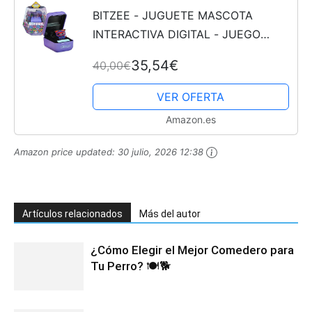
BITZEE - JUGUETE MASCOTA
INTERACTIVA DIGITAL - JUEGO
INTERACTIVO CON 15 ANIMALES EN
35,54€
40,00€
SU INTERIOR - Mascotas Virtuales y
Electrónicas que Reaccionan al Tacto
VER OFERTA
-...
Amazon.es
Amazon price updated:
30 julio, 2026 12:38
Artículos relacionados
Más del autor
¿Cómo Elegir el Mejor Comedero para
Tu Perro? 🍽️🐕