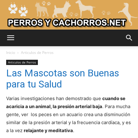
Adiestrar
Inicio
Articulos de Perros
Articulos de Perros
Las Mascotas son Buenas
Perros
para tu Salud
Varias investigaciones han demostrado que
cuando se
–
acaricia a un animal, la presión arterial baja
. Para mucha
gente, ver los peces en un acuario crea una disminución
similar de la presión arterial y la frecuencia cardíaca, y es
Razas
a la vez
relajante y meditativa
.