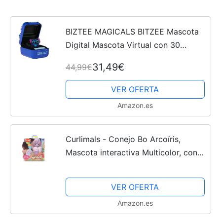
BIZTEE MAGICALS BITZEE Mascota
Digital Mascota Virtual con 30
Personajes DE Disney Mascota
31,49€
44,99€
Interactiva Que Reacciona al Tacto
con Interacciones...
VER OFERTA
Amazon.es
Curlimals - Conejo Bo Arcoíris,
Mascota interactiva Multicolor, con
Movimiento y + de 45 Sonidos, se
enrolla y se esconde en tu Mano,
VER OFERTA
para niños y niñas...
Amazon.es