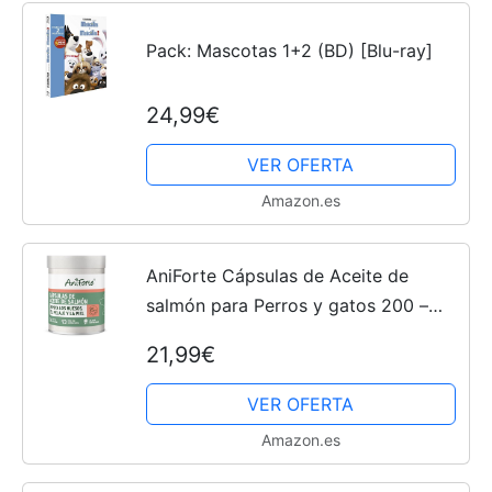
Pack: Mascotas 1+2 (BD) [Blu-ray]
24,99€
VER OFERTA
Amazon.es
AniForte Cápsulas de Aceite de
salmón para Perros y gatos 200 –
Son un valioso Aceite de Pescado
21,99€
Omega-3 para el metabolismo y la
formación de Huesos,...
VER OFERTA
Amazon.es