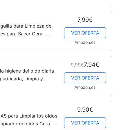
Cachorros
7,99€
guilla para Limpieza de
VER OFERTA
es para Sacar Cera -
ilizable - Mejora la
Amazon.es
.
7,94€
9,99€
 higiene del oído diaria
VER OFERTA
urificada, Limpia y
de tapones de cera, 50 ml
Amazon.es
9,90€
AS para Limpiar los oídos
VER OFERTA
impiador de oídos Cera -