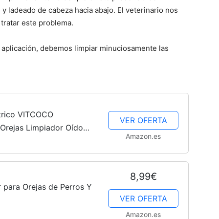
e y ladeado de cabeza hacia abajo. El veterinario nos
tratar este problema.
–
aplicación, debemos limpiar minuciosamente las
Fotos
ctrico VITCOCO
VER OFERTA
Orejas Limpiador Oído
Amazon.es
4 modos de Presión,
illas...
de
8,99€
para Orejas de Perros Y
VER OFERTA
Amazon.es