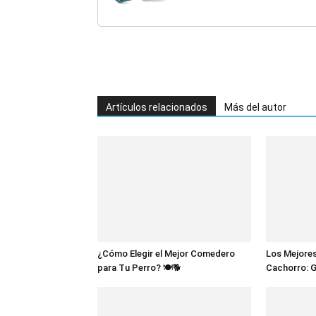
Limpieza oídos - Velas 
Limpiador oídos...
Artículos relacionados
Más del autor
¿Cómo Elegir el Mejor Comedero
Los Mejores
para Tu Perro? 🍽️🐕
Cachorro: 