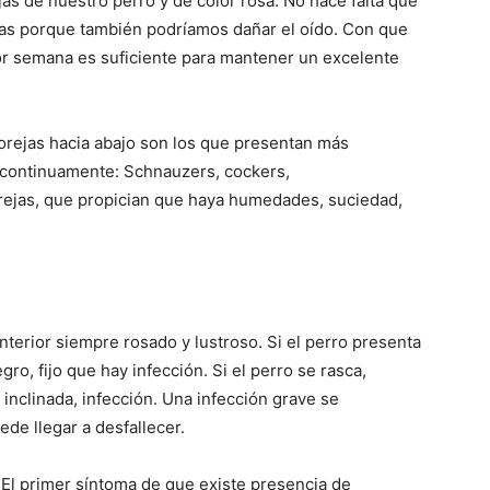
s de nuestro perro y de color rosa. No hace falta que
–
días porque también podríamos dañar el oído. Con que
r semana es suficiente para mantener un excelente
orejas hacia abajo son los que presentan más
Razas
s continuamente: Schnauzers, cockers,
rejas, que propician que haya humedades, suciedad,
de
interior siempre rosado y lustroso. Si el perro presenta
egro, fijo que hay infección. Si el perro se rasca,
nclinada, infección. Una infección grave se
de llegar a desfallecer.
Perros
. El primer síntoma de que existe presencia de