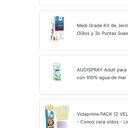
Medi Grade Kit de Jerin
Oídos y 3x Puntas Suav
Limpiador de Oidos Reut
Audición y la Salud del..
AUDISPRAY Adult para la
con 100% agua de mar p
previene la formación 
Vidaprime PACK 12 VEL
- Conos cera oídos - L