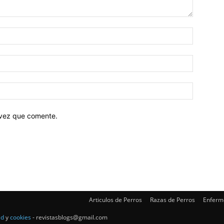
 vez que comente.
Articulos de Perros
Razas de Perros
Enferm
ad
y
cookies
- revistasblogs@gmail.com