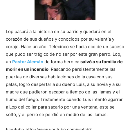
de
Lop pasará a la historia en su barrio y quedará en el
corazón de sus dueños y conocidos por su valentía y
Perros
coraje. Hace un año, Telecinco se hacía eco de un suceso
que pudo ser trágico de no ser por este gran perro. Lop,
un
Pastor Alemán
de forma heroica
salvó a su familia de
–
morir en un incendio
. Rascando persistentemente las
puertas de diversas habitaciones de la casa con sus
patas, logró despertar a su dueño Luis, a su novia y a su
madre que pudieron escapar a tiempo de las llamas y el
Fotos
humo del fuego. Tristemente cuando Luis intentó agarrar
a Lop del collar para sacarlo por una ventana, este se
soltó, y el perro se perdió en medio de las llamas.
de
[youtube]http://www.youtube.com/watch?