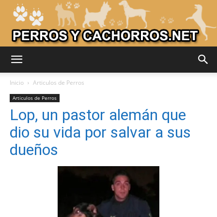
Adiestrar
Inicio
Articulos de Perros
Articulos de Perros
Lop, un pastor alemán que
Perros
dio su vida por salvar a sus
dueños
–
Razas