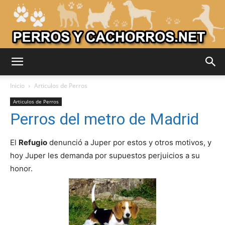
Adiestrar
Inicio
Articulos de Perros
Articulos de Perros
Perros del metro de Madrid
Perros
El
Refugio
denunció a Juper por estos y otros motivos, y
hoy Juper les demanda por supuestos perjuicios a su
–
honor.
Razas