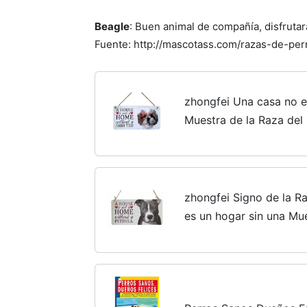
Beagle
: Buen animal de compañía, disfrutará
Fuente: http://mascotass.com/razas-de-per
zhongfei Una casa no e
Muestra de la Raza del
Shih Tzu Amante del Per
zhongfei Signo de la R
es un hogar sin una Mue
Conveniente para la de
Perro (5 "x 10")