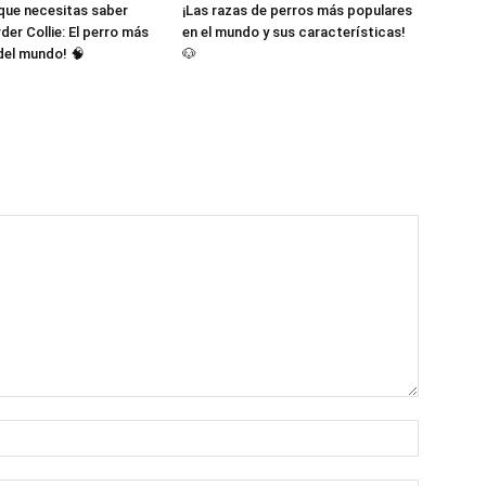
 que necesitas saber
¡Las razas de perros más populares
der Collie: El perro más
en el mundo y sus características!
 del mundo! 🧠
🐶