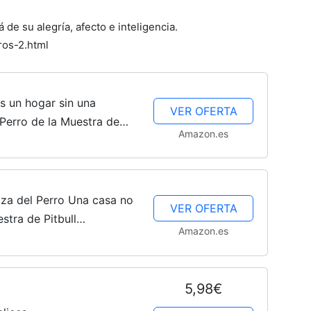
Cachorros
 de su alegría, afecto e inteligencia.
ros-2.html
s un hogar sin una
VER OFERTA
 Perro de la Muestra de
Amazon.es
ro (5"x 10")
aza del Perro Una casa no
VER OFERTA
stra de Pitbull
Amazon.es
coración de la casa del
5,98€