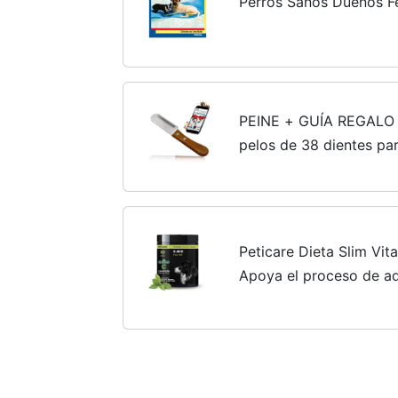
Perros Sanos Dueños Fe
PEINE + GUÍA REGALO – 
pelos de 38 dientes par
Stripping, deslanar, cu
y medianos....
Peticare Dieta Slim Vit
Apoya el proceso de ad
de peso | Reduce el ex
la saturación |...