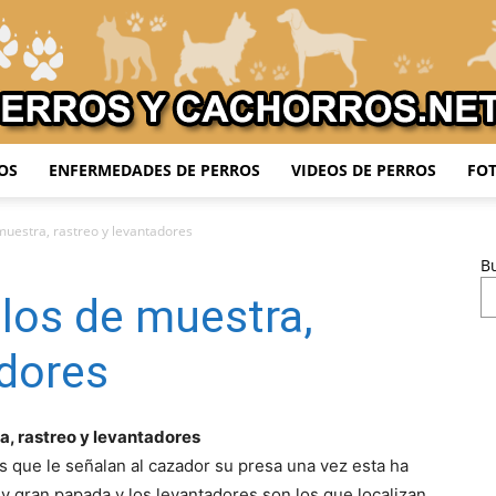
OS
ENFERMEDADES DE PERROS
VIDEOS DE PERROS
FOT
Adiestrar
muestra, rastreo y levantadores
B
 los de muestra,
Perros
adores
a, rastreo y levantadores
s que le señalan al cazador su presa una vez esta ha
 y gran papada y los levantadores son los que localizan