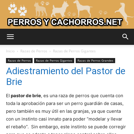
Adiestrar
Inicio
Razas de Perros
Razas de Perros Gigantes
Razas de Perros
Razas de Perros Gigantes
Razas de Perros Grandes
Adiestramiento del Pastor de
Perros
Brie
El
pastor de brie
, es una raza de perros que cuenta con
–
toda la aprobación para ser un perro guardián de casas,
pero también es muy útil en las granjas, ya que cuenta
con un instinto casi innato para poder “modelar y llevar
Razas
el rebaño”. Sin embargo, este instinto se puede corregir