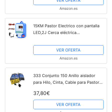
VER OFERTA
Amazon.es
15KM Pastor Electrico con pantalla
LED,2J Cerca eléctrica
Controlador,Cerca eléctrica Pastor
para Cría de animales pastores, para
VER OFERTA
Granja Pastar Jardín
Amazon.es
333 Conjunto 150 Anillo aislador
para Hilo, Cinta, Cable para Pastor
eléctrico, con Tornillo para Madera +
37,80€
Accesorio para Montaje + Cartel
indicador
VER OFERTA