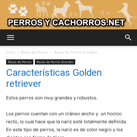
Adiestrar
Inicio
Razas de Perros
Razas de Perros Grandes
Razas de Perros
Razas de Perros Grandes
Características Golden
Perros
retriever
Estos perros son muy grandes y robustos.
–
Los perros cuentan con un cráneo ancho y un hocico
recto, lo cual hace que la nariz esté totalmente definida.
Razas
En este tipo de perros, la nariz es de color negro y los