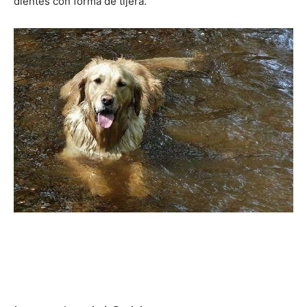
dientes con forma de tijera.
de
Perros
–
Fotos
de