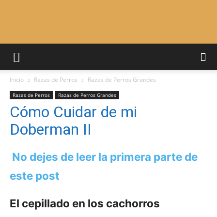
Adiestrar
Inicio
Razas de Perros
Razas de Perros Grandes
Perros
Razas de Perros
Razas de Perros Grandes
Cómo Cuidar de mi
Doberman II
–
No dejes de leer la primera parte de
este post
Razas
El cepillado en los cachorros