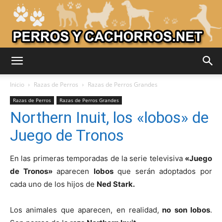
Adiestrar
Inicio
Razas de Perros
Razas de Perros Grandes
Razas de Perros
Razas de Perros Grandes
Northern Inuit, los «lobos» de
Perros
Juego de Tronos
En las primeras temporadas de la serie televisiva
«Juego
–
de Tronos»
aparecen
lobos
que serán adoptados por
cada uno de los hijos de
Ned Stark.
Razas
Los animales que aparecen, en realidad,
no son lobos
.