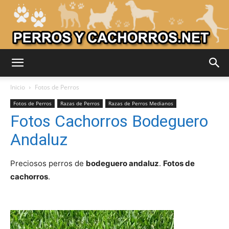
Adiestrar
Inicio
Fotos de Perros
Fotos de Perros
Razas de Perros
Razas de Perros Medianos
Fotos Cachorros Bodeguero
Perros
Andaluz
Preciosos perros de
bodeguero andaluz
.
Fotos de
–
cachorros
.
Razas