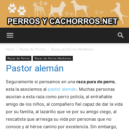
Adiestrar
Inicio
Razas de Perros
Razas de Perros Medianos
Razas de Perros
Razas de Perros Medianos
Pastor alemán
Perros
Seguramente si pensamos en una
raza pura de perro
,
esta la asociemos al
pastor alemán
. Muchas personas
–
asocian a esta raza como perro policía, al entrañable
amigo de los niños, al compañero fiel capaz de dar la vida
por su familia, al lazarillo que ve por su amigo ciego, al
Razas
rescatista que arriesga su vida por personas que no
conoce y al héroe canino por excelencia. Sin embargo,