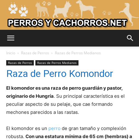
Adiestrar
Inicio
Razas de Perros
Razas de Perros Medianos
Razas de Perros
Razas de Perros Medianos
Raza de Perro Komondor
Perros
El komondor es una raza de perro guardián y pastor,
originario de Hungría
. Su principal característica es el
–
peculiar aspecto de su pelaje, que cae formando
mechones parecidos a las rastas.
Razas
El komondor es un
perro
de gran tamaño y complexión
robusta.
Con una estatura mínima de 65 cm (hembras) a