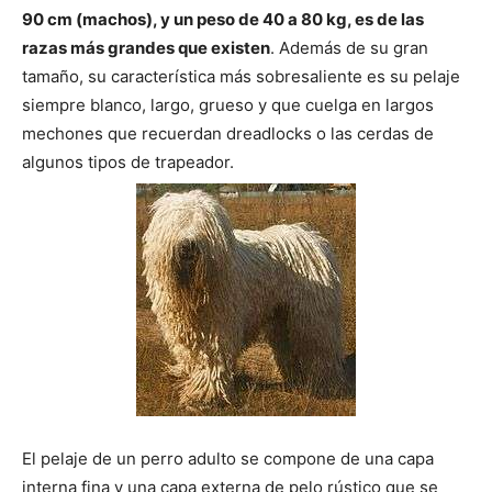
90 cm (machos), y un peso de 40 a 80 kg, es de las
razas más grandes que existen
. Además de su gran
de
tamaño, su característica más sobresaliente es su pelaje
siempre blanco, largo, grueso y que cuelga en largos
mechones que recuerdan dreadlocks o las cerdas de
Perros
algunos tipos de trapeador.
–
Fotos
de
El pelaje de un perro adulto se compone de una capa
interna fina y una capa externa de pelo rústico que se