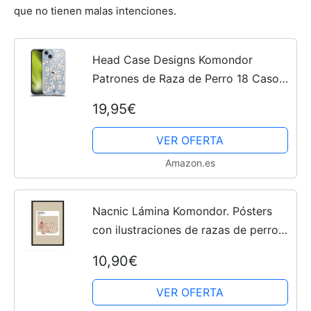
que no tienen malas intenciones.
Head Case Designs Komondor
Patrones de Raza de Perro 18 Caso
de Gel Suave Compatible con Apple
19,95€
iPhone 14 Plus
VER OFERTA
Amazon.es
Nacnic Lámina Komondor. Pósters
con ilustraciones de razas de perro
en tonos cálidos y pastel. Decoración
10,90€
de interiores. Tamaño A4.
VER OFERTA