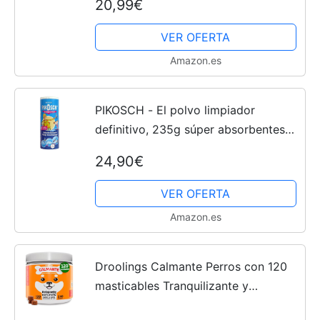
20,99€
Inmunológico y previene
Enfermedades - Combate Diarrea,...
VER OFERTA
Amazon.es
PIKOSCH - El polvo limpiador
definitivo, 235g súper absorbentes
unen líquidos y olores como vómito,
24,90€
orina, heces, Sangre y agua - para su
familia - alto...
VER OFERTA
Amazon.es
Droolings Calmante Perros con 120
masticables Tranquilizante y
Relajante Natural para Petardos