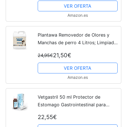
Ansiedad Viajes Estrés o Fuegos
VER OFERTA
Artificiales
Amazon.es
Plantawa Removedor de Olores y
Manchas de perro 4 Litros; Limpiador
enzimático con PROBIOTICOS
21,50€
24,95€
NATURALES, poder de limpieza.
Alfombras y Muebles | Elimina...
VER OFERTA
Amazon.es
Vetgastril 50 ml Protector de
Estomago Gastrointestinal para
Perros y Gatos | Suplemento
22,55€
Nutricional Digestivo e intestinal para